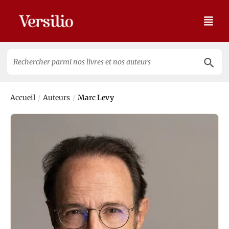
Search 
Search
for:
/
/
Accueil
Auteurs
Marc Levy