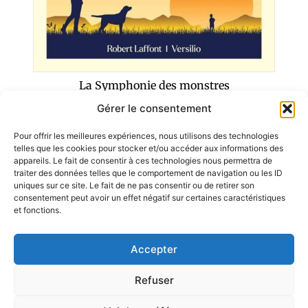
Tome 6
NOA
Gérer le consentement
Pour offrir les meilleures expériences, nous utilisons des technologies
telles que les cookies pour stocker et/ou accéder aux informations des
appareils. Le fait de consentir à ces technologies nous permettra de
traiter des données telles que le comportement de navigation ou les ID
uniques sur ce site. Le fait de ne pas consentir ou de retirer son
RETOUR À LA LISTE DES AUTEURS
consentement peut avoir un effet négatif sur certaines caractéristiques
et fonctions.
Accepter
AUTEURS
LIVRES
À PROPOS
Refuser
Conditions d'utilisation
Politique de confidentialités
Cookies
2026 © Tous droits réservés