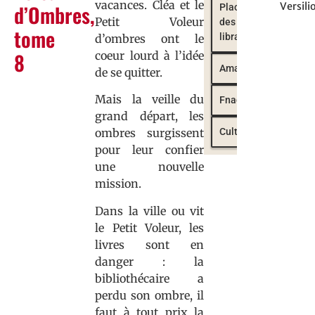
vacances. Cléa et le
d’Ombres,
Versili
Place
Petit Voleur
des
tome
libraires
d’ombres ont le
8
coeur lourd à l’idée
Amazon
de se quitter.
Mais la veille du
Fnac
grand départ, les
Cultura
ombres surgissent
pour leur confier
une nouvelle
mission.
Dans la ville ou vit
le Petit Voleur, les
livres sont en
danger : la
bibliothécaire a
perdu son ombre, il
faut à tout prix la