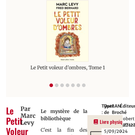
Le Petit voleur d’ombres, Tome 1
Type
Date
EAN
Éditeu
Le
Par
Le mystère de la
:
de
Broché
:
Marc
Petit
bibliothèque
BD
parution
:
Robert
Livre physique
Levy
:
97822212
Laffon
Voleur
C’est la fin des
5/09/2024
-