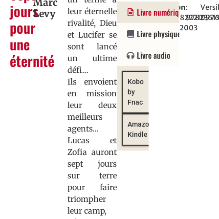
Marc
jours
Roman
parution
:
:
Versi
leur éternelle
Livre numérique
Levy
:
9782221097
9782361
pour
rivalité, Dieu
24/02/2003
Livre physique
et Lucifer se
une
sont lancé
Livre audio
éternité
un ultime
défi…
Ils envoient
Kobo
by
en mission
Fnac
leur deux
meilleurs
Amazon
agents…
Kindle
Lucas et
Zofia auront
sept jours
sur terre
pour faire
triompher
leur camp,