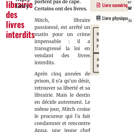
librairie
portent pas de cape.
Roman
parution
:
:
Rober
Livre numérique
Levy
:
978222124
9782361
Laffo
Certains ont des livres.
des
19/11/2024
|
Livre physique
Mitch, libraire
livres
Versli
passionné, est arrêté un
interdits
matin pour un crime
Kobo
by
impensable : il a
Fnac
transgressé la loi en
vendant des livres
Amazon
interdits.
Kindle
Après cinq années de
prison, il n’a qu’un désir,
retrouver sa liberté et sa
librairie. Mais le destin
en décide autrement. Le
même jour, Mitch croise
le procureur qui l’a fait
condamner et rencontre
Anna, une jeune chef