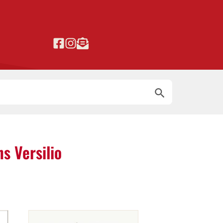
Search Button
s Versilio