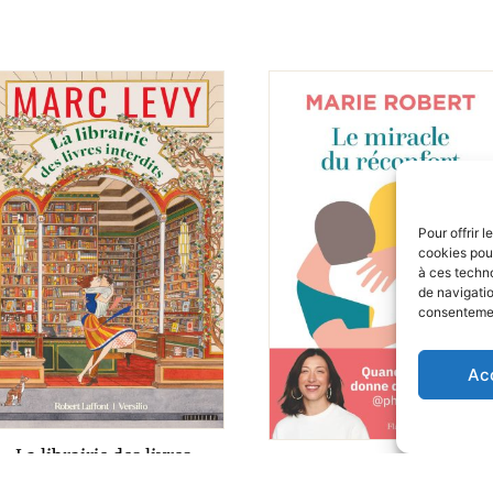
Pour offrir 
cookies pour
à ces techn
de navigatio
consentement
Ac
La librairie des livres
Le miracle du réconfort
interdits