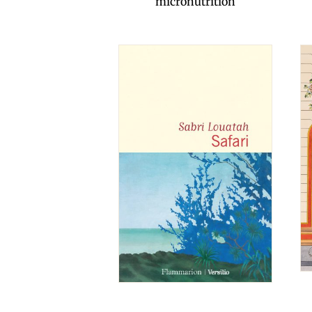
micronutrition
Safari