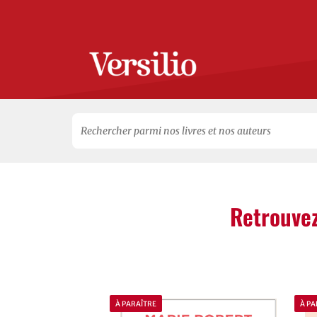
Search
for:
Retrouvez
À PARAÎTRE
À PA