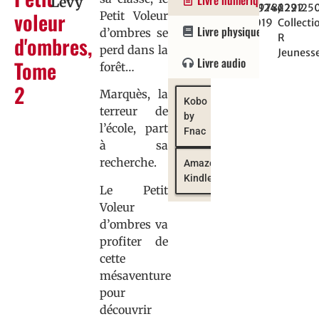
Livre numérique
Levy
:
2221246292
978222125
/
voleur
Petit Voleur
21/11/2019
Collecti
Livre physique
d’ombres se
d'ombres,
R
perd dans la
Jeuness
Livre audio
Tome
forêt…
2
Marquès, la
Kobo
terreur de
by
l’école, part
Fnac
à sa
recherche.
Amazon
Kindle
Le Petit
Voleur
d’ombres va
profiter de
cette
mésaventure
pour
découvrir