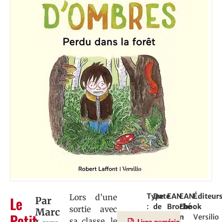
Type
Date
EAN
EAN
Éditeur
Lors d’une
Le
Par
:
de
Broché
Ebook
:
sortie avec
Marc
Petit
Roman
parution
:
:
Versilio
sa classe, le