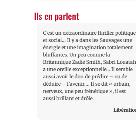
Ils en parlent
 dans un
C’est un extraordinaire thriller politique
intrigues
et social… Il y a dans les Sauvages une
 tradition
énergie et une imagination totalement
lecteur est
bluffantes. Un peu comme la
atah sait
Britannique Zadie Smith, Sabri Louata
nise la
a une oreille exceptionnelle… Il semble
s familiale
aussi avoir le don de prédire – ou de
ouloir
déduire – l’avenir…. Il se dit « urbain,
suivre…’
nerveux, une peu frénétique », il est
aussi brillant et drôle.
Le Monde
Libératio