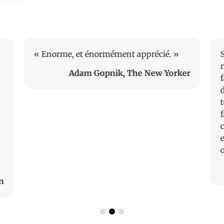
« Enorme, et énormément apprécié. »
Adam Gopnik, The New Yorker
f
d
h
o
n