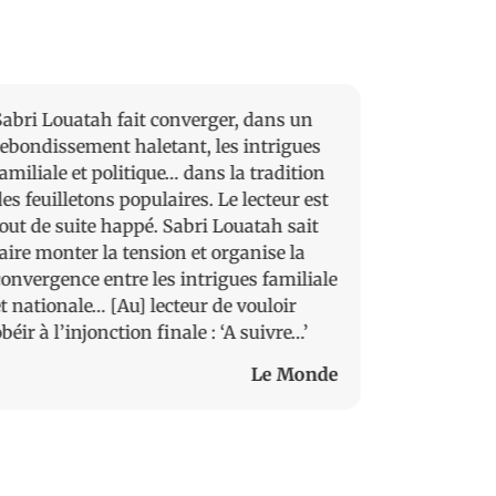
Sabri Louatah fait converger, dans un
C’est un ex
rebondissement haletant, les intrigues
et social…
amiliale et politique… dans la tradition
énergie et
es feuilletons populaires. Le lecteur est
bluffantes
tout de suite happé. Sabri Louatah sait
Britanniqu
faire monter la tension et organise la
a une orei
convergence entre les intrigues familiale
aussi avoi
et nationale… [Au] lecteur de vouloir
déduire – l
béir à l’injonction finale : ‘A suivre…’
nerveux, un
aussi brill
Le Monde