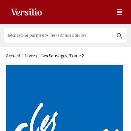
Search 
Search
for:
/
/
Accueil
Livres
Les Sauvages, Tome 2