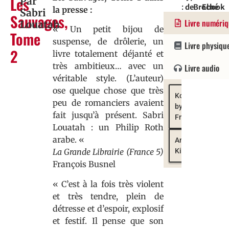
Les
Par
:
de
Broché
Ebook
:
la presse :
Sabri
Sauvages,
Roman
parution
:
:
Versi
Livre numéri
Louatah
:
9782081
978236
/
« Un petit bijou de
Tome
2/05/2012
Flam
suspense, de drôlerie, un
Livre physiqu
2
livre totalement déjanté et
très ambitieux… avec un
Livre audio
véritable style. (L’auteur)
ose quelque chose que très
Kobo
peu de romanciers avaient
by
fait jusqu’à présent. Sabri
Fnac
Louatah : un Philip Roth
arabe. «
Amazon
Kindle
La Grande Librairie (France 5)
François Busnel
« C’est à la fois très violent
et très tendre, plein de
détresse et d’espoir, explosif
et festif. Il pense que son