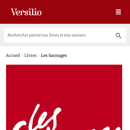
Search 
Search
for:
/
/
Accueil
Livres
Les Sauvages