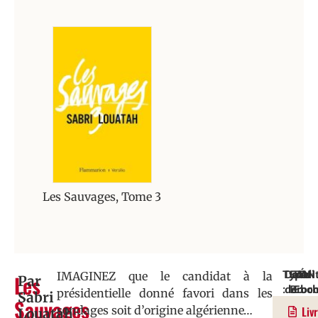
Les Sauvages, Tome 3
Type
Date
EAN
EAN
Édi
IMAGINEZ que le candidat à la
Les
Par
:
de
Broc
Ebo
:
présidentielle donné favori dans les
Sabri
Sauvages
Roma
paruti
:
:
Vers
sondages soit d’origine algérienne…
Liv
Louatah