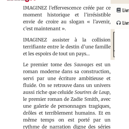
:
9782
978
/
4/01/
Fla
IMAGINEZ l’effervescence créée par ce
Liv
moment historique et l’irrésistible
envie de croire au slogan « l’avenir,
Liv
c’est maintenant ».
Kobo
Amaz
IMAGINEZ assister à la collision
by
Kindle
terrifiante entre le destin d’une famille
Fnac
et les espoirs de tout un pays…
Le premier tome des
Sauvages
est un
roman moderne dans sa construction,
servi par une écriture ambitieuse et
fluide. On se retrouve dans un univers
aussi riche que celuide
Sourires de Loup
,
le premier roman de Zadie Smith, avec
une galerie de personnages tragiques,
drôles et terriblement humains. Et en
même temps on est porté par un
rythme de narration digne des séries