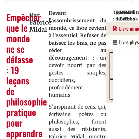
Type
Date
EAN
EAN
Édit
Devant
Empêcher
Par
:
de
Broché
Ebook
:
l’assombrissement du
Fabrice
que le
Document
parution
:
:
Flam
monde, ce livre revient
Livre num
Midal
:
978208
97823
|
monde
à l’essentiel. Refuser de
21/01/202
Versi
Livre phy
baisser les bras, ne pas
ne se
céder au
défasse
découragement
:
un
Kobo
devoir nourri par des
by
: 19
gestes simples,
Fnac
leçons
quotidiens,
Amazon
de
profondément
Kindle
humains.
philosophie
S’inspirant de ceux qui,
pratique
écrivains, poètes ou
pour
philosophes, furent
aussi des résistants,
apprendre
Fabrice Midal montre