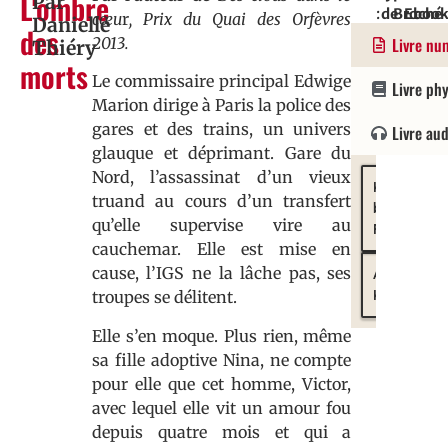
L'ombre
Par
:
de
Broché
Eboo
:
cœu
r
, Prix du Quai des Orfèvres
Danielle
des
Roman
parution
:
:
Versi
2013.
Livre nu
Thiéry
:
978229
9782
/
morts
13/12/20
Ann
Le commissaire principal Edwige
Livre ph
Carr
Marion dirige à Paris la police des
gares et des trains, un univers
Livre au
glauque et déprimant. Gare du
Nord, l’assassinat d’un vieux
Kobo
truand au cours d’un transfert
by
qu’elle supervise vire au
Fnac
cauchemar. Elle est mise en
cause, l’IGS ne la lâche pas, ses
Amazon
Kindle
troupes se délitent.
Elle s’en moque. Plus rien, même
sa fille adoptive Nina, ne compte
pour elle que cet homme, Victor,
avec lequel elle vit un amour fou
depuis quatre mois et qui a