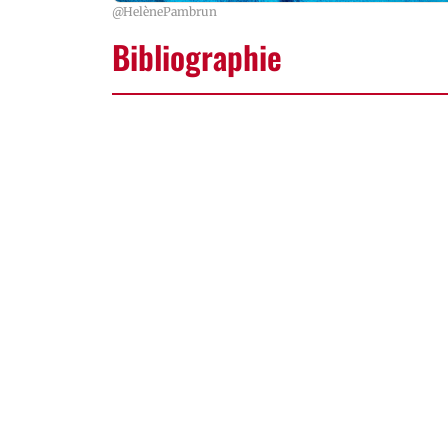
@HelènePambrun
Bibliographie