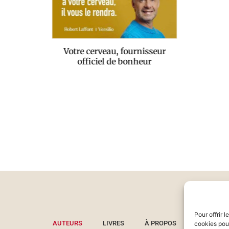
Votre cerveau, fournisseur
officiel de bonheur
Pour offrir 
AUTEURS
LIVRES
À PROPOS
cookies pour