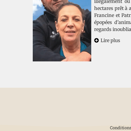
illégalement ou
hectares prêt à 
Francine et Patr
épopées d’anima
regards inoubli
Lire plus
Conditions