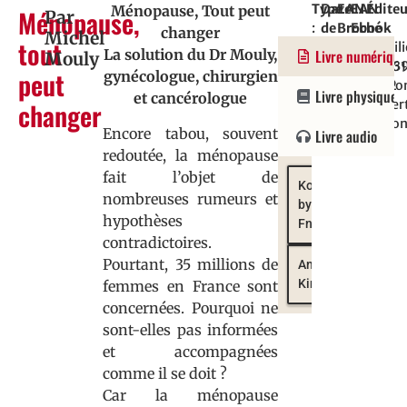
Type
Date
EAN
EAN
Éditeu
Ménopause, Tout peut
Ménopause,
Par
:
de
Broché
Ebook
:
changer
Michel
tout
Document
parution
:
:
Versil
La solution du Dr Mouly,
Livre numériqu
Mouly
:
22212663
9782361
/
peut
gynécologue, chirurgien
20/10/2022
Editio
Livre physique
et cancérologue
changer
Rober
Laffon
Encore tabou, souvent
Livre audio
redoutée, la ménopause
fait l’objet de
Kobo
nombreuses rumeurs et
by
hypothèses
Fnac
contradictoires.
Pourtant, 35 millions de
Amazon
Kindle
femmes en France sont
concernées. Pourquoi ne
sont-elles pas informées
et accompagnées
comme il se doit ?
Car la ménopause