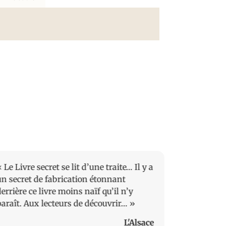
 Le Livre secret se lit d’une traite… Il y a
« [Un] rom
un secret de fabrication étonnant
(…) fable al
errière ce livre moins naïf qu’il n’y
merveilleu
paraît. Aux lecteurs de découvrir… »
L'Alsace