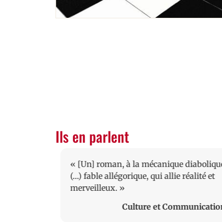
Ils en parlent
aite… Il y a
« [Un] roman, à la mécanique diaboliqu
nant
(…) fable allégorique, qui allie réalité et
il n’y
merveilleux. »
rir… »
Culture et Communicatio
L'Alsace