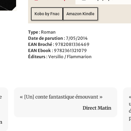
Kobo by Fnac
Amazon Kindle
Type
: Roman
Date de parution
: 7/05/2014
EAN Broché
: 9782081336469
EAN Ebook
: 9782361321079
Éditeurs
: Versilio / Flammarion
e
« [Un] conte fantastique émouvant »
«
Direct Matin
d
n