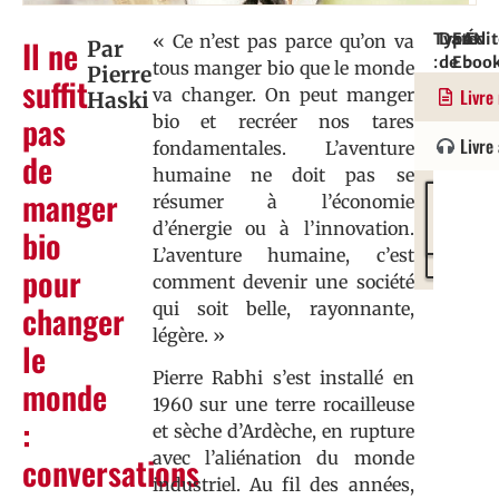
Type
Date
EAN
Édit
« Ce n’est pas parce qu’on va
Il ne
Par
:
de
Eboo
:
tous manger bio que le monde
Pierre
suffit
Roman
paruti
:
Vers
va changer. On peut manger
Livre
Haski
:
9782
/
pas
bio et recréer nos tares
5/07/2
Rue
Livre
fondamentales. L’aventure
de
humaine ne doit pas se
manger
résumer à l’économie
Kobo
Amazon
d’énergie ou à l’innovation.
by
Kindle
bio
L’aventure humaine, c’est
Fnac
pour
comment devenir une société
changer
qui soit belle, rayonnante,
légère. »
le
Pierre Rabhi s’est installé en
monde
1960 sur une terre rocailleuse
:
et sèche d’Ardèche, en rupture
avec l’aliénation du monde
conversations
industriel. Au fil des années,