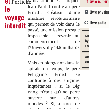
et
radioastronomes. Inquiet,
Livre numér
Portiche
:
97822
9782
le
Jean-Paul II confie au père
30/03/20
Livre physiq
Ernetti, créateur d’une
voyage
machine révolutionnaire
Livre audio
interdit
qui permet de voir dans le
passé, une mission presque
impossible : revenir au
Kobo
by
commencement de
Fnac
l’Univers, il y 13.8 milliards
d’années !
Amazon
Kindle
Mais en plongeant dans la
spirale du temps, le père
Pellegrino Ernetti se
confronte à des énigmes
inquiétantes : si le Big
Bang n’était qu’une porte
ouverte sur d’autres
mondes ? Si, à force de