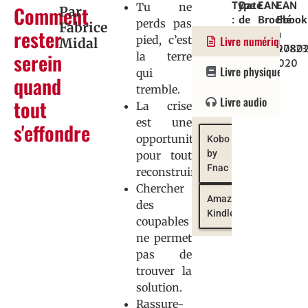
Type
Date
EAN
EAN
Tu ne
Comment
Par
:
de
Broché
Ebook
perds pas
Fabrice
rester
Essai
parution
:
:
pied, c’est
Livre numérique
Midal
:
97820802
97823
serein
la terre
16/09/2020
Livre physique
qui
quand
tremble.
Livre audio
tout
La crise
est une
s'effondre
opportunité
Kobo
by
pour tout
Fnac
reconstruire.
Chercher
Amazon
des
Kindle
coupables
ne permet
pas de
trouver la
solution.
Rassure-