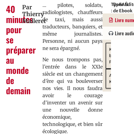
Type
Date
EAN
Édit
… pilotes, soldats,
40
Par
:
de
Ebook
:
radiologistes, chauffeurs
Thierry
minutes
Essai
parution
:
Vers
de taxi, mais aussi
Livre num
Malleret
:
97823
pour
traducteurs, banquiers, et
18/06/20
Livre audi
même journalistes.
se
Personne, ni aucun pays
préparer
ne sera épargné.
Kobo
by
au
Ne nous trompons pas,
Fnac
monde
l’entrée dans le XXIe
siècle est un changement
Amazon
de
d’ère qui va bouleverser
Kindle
demain
nos vies. Il nous faudra
avoir le courage
d’inventer un avenir sur
une nouvelle donne
économique,
technologique, et bien sûr
écologique.