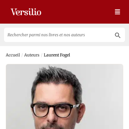
Search 
Search
for:
/
/
Accueil
Auteurs
Laurent Fogel